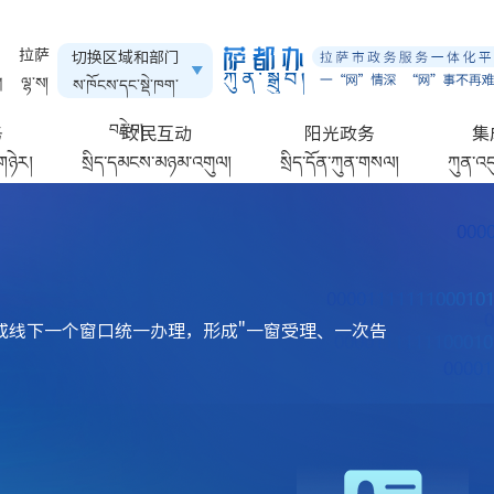
拉萨
切换区域和部门
ལྷ་ས།
ས་ཁོངས་དང་སྡེ་ཁག་
བརྗེ་བ།
务
政民互动
阳光政务
集
གཉེར།
སྲིད་དམངས་མཉམ་འགུལ།
སྲིད་དོན་ཀུན་གསལ།
ཀུན་འད
或线下一个窗口统一办理，形成"一窗受理、一次告