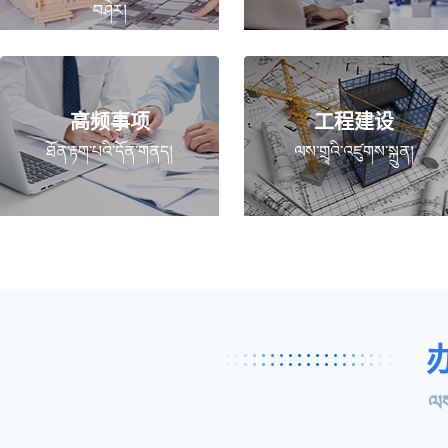
བཤེར།
高频事项
工程建设
ཐོན་རྟག་པའི་དོན་གནད།
ལས་གྲྭའི་འཛུགས་སྐྲུན།
ལས