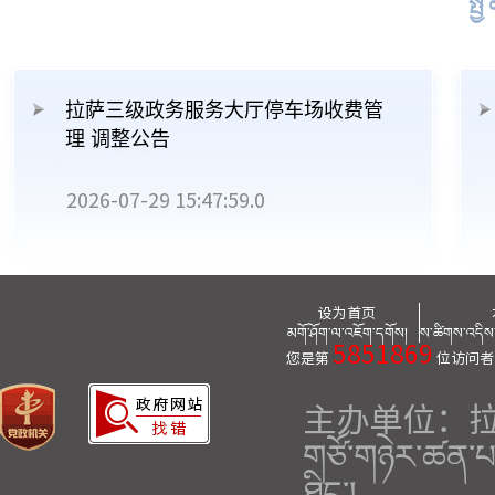
སྤྱ
拉萨三级政务服务大厅停车场收费管
理 调整公告
2026-07-29 15:47:59.0
设为首页
མགོ་ཤོག་ལ་འཇོག་དགོས།
ས་ཚིགས་འདིས་ག
5851869
您是第
位访问者
主办单位：
གཙོ་གཉེར་ཚན་པ།
ཐིང་།