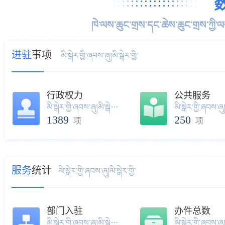
ཁེ་ལས་ཆུང་གྲས་དང་ཆེས་ཆུང་གྲས་ཀྱི་ལས་
进驻
事项
མི་སྒེར་གྱི་ཞབས་ཞུ།མི་སྒེར་གྱི་
行政权力
公共服务
མི་སྒེར་གྱི་ཞབས་ཞུ།མི་སྒེར་གྱི་
1389
250
项
项
服务
统计
མི་སྒེར་གྱི་ཞབས་ཞུ།མི་སྒེར་གྱི་
部门入驻
办件总数
མི་སྒེར་གྱི་ཞབས་ཞུ།མི་སྒེར་གྱི་