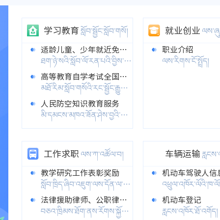
学习教育
就业创业
སློབ་སྦྱོང་སློབ་གསོ།
ལས་ཞུག
适龄儿童、少年就近免试入学接受义务教育
职业介绍
ཐག་ཉེ་སའི་སློབ་ལོ་རན་པའི་བྱིས་པ་དང་ན་གཞོན་རྣམས་རྒྱུགས་མི་ལེན་པར་སློབ་གྲྭར་ཞུགས་ནས་འོས་འགན་སློབ་གསོ་དང་ལེན་བྱས།
ལས་རིགས་ངོ་སྤྲོད།
高等教育自学考试全国统考课程考试
མཐོ་རིམ་སློབ་གསོའི་རང་སྦྱོང་རྒྱུགས་ལེན་རྒྱལ་ཡོངས་གཅིག་གྱུར་སློབ་ཚན་གྱི་རྒྱུགས་ལེན།
人民防空知识教育服务
མི་དམངས་མཁའ་ཟོན་ཤེས་བྱའི་སློབ་གསོའི་ཞབས་ཞུ།
学校、幼儿园、托儿所基本安全防范教育
སློབ་གྲྭ།བུ་བཅོལ་ཁང་།བུ་བཅོལ་ཁང་བཅས་ཀྱི་གཞི་རྩའི་བདེ་འཇགས་ཉེན་ཟོན་སློབ་གསོ།
工作求职
车辆运输
ལས་ཀ་འཚོལ་བ།
རླངས་འཁོ
教学研究工作表彰奖励
སློབ་ཁྲིད་ཞིབ་འཇུག་ལས་དོན་ལ་གཟེངས་བསྟོད་དང་བྱ་དགའ་སྤྲོད་པ།
法律援助律师、公职律师、公司律师工作证颁发
机动车登记
བཅའ་ཁྲིམས་ཐོག་ནས་རོགས་སྐྱོར་བྱེད་པའི་ཁྲིམས་རྩོད་པ་དང་།གཞུང་གི་ལས་གནས་ཐོག་གི་ཁྲིམས་རྩོད་པ།ཀུང་སིའི་ཁྲིམས་རྩོད་པའི་ལས་ཀའི་ལག་ཁྱེར་བཅས་སྤྲོད་རྒྱུ།
རླངས་འཁོར་ཐོ་འགོད།