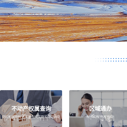
སྐུལ་བྱེད་པ།
不动产权属查询
区域通办
གཏན་ཚུགས་ནོར་རྫས་བདག་དབང་ཞིབ་
ས་ཁོངས་ཀུན་སྒྲུབ།