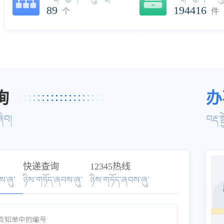
89
194416
个
件
询
办
ཞིབ།
བརྡ་ས
快递查询
12345热线
ས་ཞུ་
ཉིས་གཏོད་ཞབས་ཞུ་
ཉིས་གཏོད་ཞབས་ཞུ་