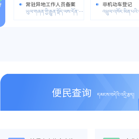
常驻异地工作人员备案
非机动车登记
ཡུལ་གཞན་གྱི་རྒྱུན་སྡོད་ལས་དོན་མི་སྣའི་ཐོ་འགོད་སྙན་སེང་།
中医药工作奖励
对机动车驾驶人
ཀྲུང་ལུགས་གསོ་རིག་སྨན་རྫས་ལས་དོན་གྱི་བྱ་དགའ།
便民查询
དམངས་བདེའི་འདྲི་རྩད།