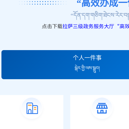
“高效办成一
“དོན་དག་གཅིག་ཐེངས་རེར་བསྒྲ
点击下载
拉萨三级政务服务大厅“高
个人一件事
སྒེར་གྱི་ལས་སྒྲུབ།