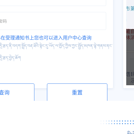
码在受理通知书上您也可以进入
用户中心
查询
རྩད་ནི་བདག་སྤྲོད་བརྡ་ཐོའི་སྟེང་དུ་ཡོད་ལ་ཁྱོད་ཀྱིས་ཀྱང་སྤྱོད་མཁན་ལྟེ་གནས་ནང་
ི་རྩད་བྱེད་ཆོག
查询
重置