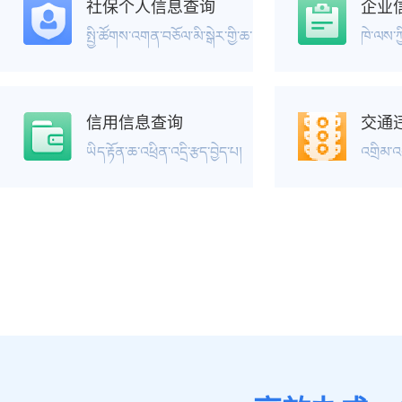
社保个人信息查询
企业
སྤྱི་ཚོགས་འགན་བཅོལ་མི་སྒེར་གྱི་ཆ་འཕྲིན་འདྲི་རྩད།
ཁེ་ལས་ཀ
信用信息查询
交通
藏汉文翻译
帮办服务
བོད་རྒྱ་ཡིག་སྒྱུར།
ཡིད་རྟོན་ཆ་འཕྲིན་འདྲི་རྩད་བྱེད་པ།
རོགས་སྒྲུབ་ཞབས་ཞུ།
འགྲིམ་འག
金融服务
དངུལ་རྩའི་ཞབས་ཞུ།