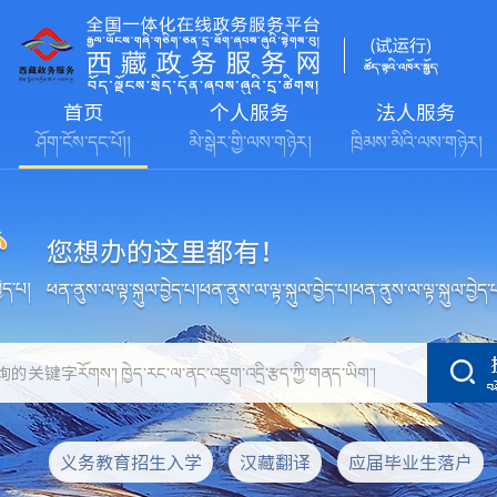
首页
个人服务
法人服务
ཤོག་ངོས་དང་པོ།།
མི་སྒེར་གྱི་ལས་གཉེར།
ཁྲིམས་མིའི་ལས་གཉེར།
您想办的这里都有！
ེད་པ།
ཕན་ནུས་ལ་ལྟ་སྐུལ་བྱེད་པ།ཕན་ནུས་ལ་ལྟ་སྐུལ་བྱེད་པ།ཕན་ནུས་ལ་ལྟ་སྐུལ་བྱེད་
网
ཕན་ནུས་ལ་ལྟ་
བྱེད་པ།ཕན་ན
索：
义务教育招生入学
汉藏翻译
应届毕业生落户