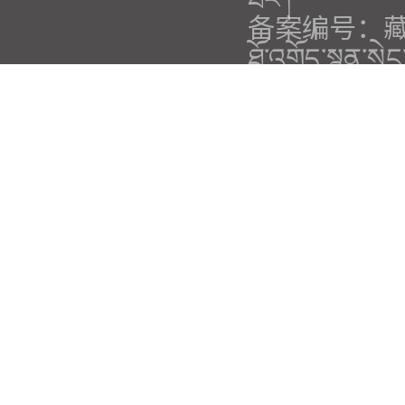
备案编号：藏IC
ཐོ་འགོད་སྙན་ས
藏公网安备：54
བོད་གཞུང་དྲ་བ
网站标识码：5
དྲ་ཚིགས་མཚོན་
ཐད་སྦྲེལ་ཁ་པར